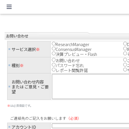
お問い合わせ
ResearchManager
サービス選択
※
ConsensusManager
決算プレビュー・Flash
お問い合わせ
種別
※
パスワード忘れ
レポート閲覧許諾
お問い合わせ内容
または ご意見・ご要
望
※
は必須項目です。
ご連絡先のご記入をお願いします
（必須）
アカウントID